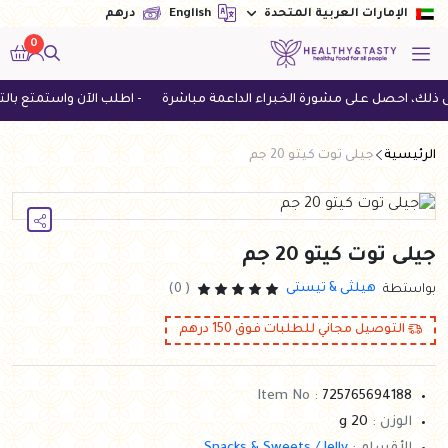
English
درهم
الإمارات العربية المتحدة
0
، احصل على مشورة الخبراء الداعمة مباشرة
- اطلب الآن واستمتع بالتوصيل المجاني ل
الرئيسية
جيلى توت كيتو 20 جم
جيلى توت كيتو 20 جم
هيلثى & تيستى
بواستطة
( 0)
التوصيل مجاني للطلبات فوق
150
درهم
Item No :
725765694188
الوزن :
20 g