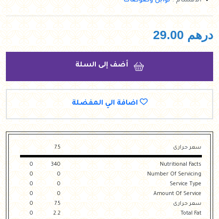
الأقسام :
توابل وصوصات
درهم
29.00
أضف إلى السلة
اضافة الي المفضلة
سعر حرارى
7.5
0
340
Nutritional Facts
0
0
Number Of Servicing
0
0
Service Type
0
0
Amount Of Service
سعر حرارى
7.5
0
0
2.2
Total Fat