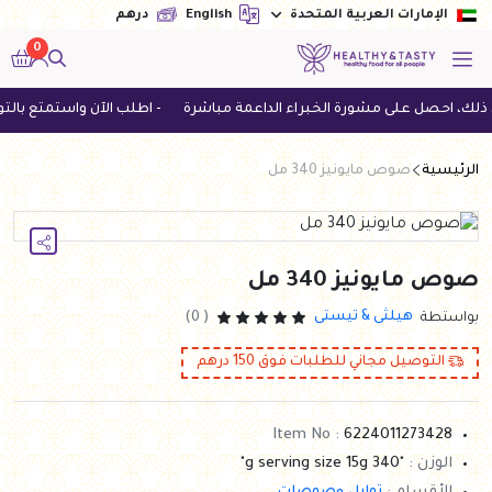
English
درهم
الإمارات العربية المتحدة
0
 احصل على مشورة الخبراء الداعمة مباشرة
- اطلب الآن واستمتع بالتوصيل المجاني لل
الرئيسية
صوص مايونيز 340 مل
صوص مايونيز 340 مل
هيلثى & تيستى
بواستطة
( 0)
التوصيل مجاني للطلبات فوق
150
درهم
Item No :
6224011273428
الوزن :
"340 g serving size 15g"