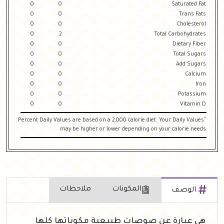
0
0
Saturated Fat
0
0
Trans Fats
0
0
Cholesterol
0
2
Total Carbohydrates
0
0
Dietary Fiber
0
0
Total Sugars
0
0
Add Sugars
0
0
Calcium
0
0
Iron
0
0
Potassium
0
0
Vitamin D
"Percent Daily Values are based on a 2,000 calorie diet. Your Daily Values
may be higher or lower depending on your calorie needs
المكونات
ملاحظات
الوصف
هي عبارة عن صوصات طبيعية مكوناتها كلها