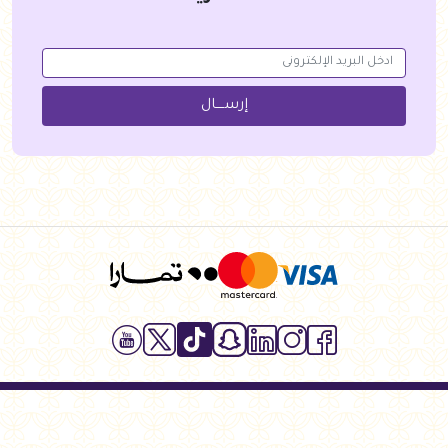
إرســــال