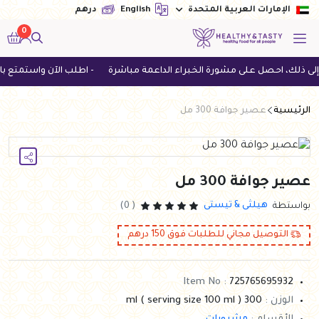
English
درهم
الإمارات العربية المتحدة
0
لك، احصل على مشورة الخبراء الداعمة مباشرة
- اطلب الآن واستمتع بالتوصيل المجاني
الرئيسية
عصير جوافة 300 مل
عصير جوافة 300 مل
هيلثى & تيستى
بواستطة
( 0)
التوصيل مجاني للطلبات فوق
150
درهم
Item No :
725765695932
الوزن :
300 ml ( serving size 100 ml )