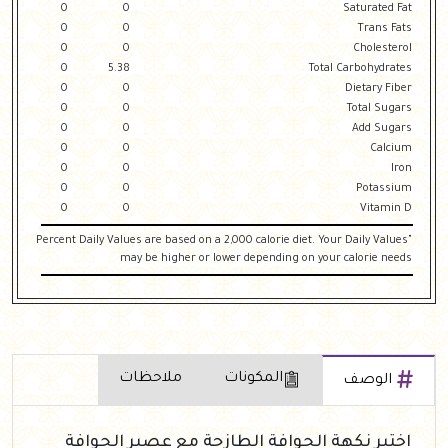
0
0
Saturated Fat
0
0
Trans Fats
0
0
Cholesterol
0
5.38
Total Carbohydrates
0
0
Dietary Fiber
0
0
Total Sugars
0
0
Add Sugars
0
0
Calcium
0
0
Iron
0
0
Potassium
0
0
Vitamin D
"Percent Daily Values are based on a 2,000 calorie diet. Your Daily Values
may be higher or lower depending on your calorie needs
المكونات
ملاحظات
الوصف
اختبر نكهة الجوافة الطازجة مع عصير الجوافة