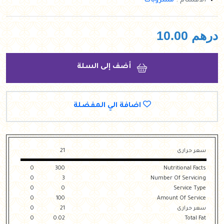
الأقسام :
مشروبات
درهم
10.00
أضف إلى السلة
اضافة الي المفضلة
سعر حرارى
21
0
300
Nutritional Facts
0
3
Number Of Servicing
0
0
Service Type
0
100
Amount Of Service
سعر حرارى
21
0
0
0.02
Total Fat