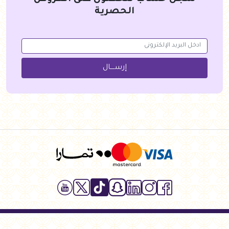
الحصرية
إرســــال