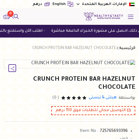
English
درهم
الإمارات العربية المتحدة
0
، احصل على مشورة الخبراء الداعمة مباشرة
- اطلب الآن واستمتع بالتوصيل المجاني لل
الرئيسية
CRUNCH PROTEIN BAR HAZELNUT CHOCOLATE
CRUNCH PROTEIN BAR HAZELNUT
CHOCOLATE
هيلثى & تيستى
بواستطة
( 0)
التوصيل مجاني للطلبات فوق
150
درهم
Item No :
725765693396