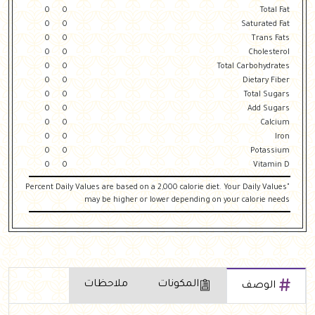
0
0
Total Fat
0
0
Saturated Fat
0
0
Trans Fats
0
0
Cholesterol
0
0
Total Carbohydrates
0
0
Dietary Fiber
0
0
Total Sugars
0
0
Add Sugars
0
0
Calcium
0
0
Iron
0
0
Potassium
0
0
Vitamin D
"Percent Daily Values are based on a 2,000 calorie diet. Your Daily Values
may be higher or lower depending on your calorie needs
المكونات
ملاحظات
الوصف