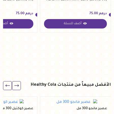
درهم
75.00
درهم
75.00
أضف للسلة
أضف ل
درهم
75.00
درهم
75.00
الأفضل مبيعاً من منتجات Healthy Cola
عصير مانجو 300 مل
عصير كوكتيل 300 مل