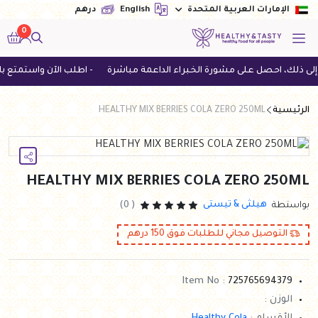
English
درهم
الإمارات العربية المتحدة
0
لك، احصل على مشورة الخبراء الداعمة مباشرة
- اطلب الآن واستمتع بالتوصيل المجاني
الرئيسية
HEALTHY MIX BERRIES COLA ZERO 250ML
HEALTHY MIX BERRIES COLA ZERO 250ML
هيلثى & تيستى
بواستطة
( 0)
التوصيل مجاني للطلبات فوق
150
درهم
Item No :
725765694379
الوزن :