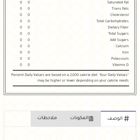
0
0
Saturated Fat
0
0
Trans Fats
0
0
Cholesterol
0
0
Total Carbohydrates
0
0
Dietary Fiber
0
0
Total Sugars
0
0
Add Sugars
0
0
Calcium
0
0
Iron
0
0
Potassium
0
0
Vitamin D
"Percent Daily Values are based on a 2,000 calorie diet. Your Daily Values
may be higher or lower depending on your calorie needs
المكونات
ملاحظات
الوصف