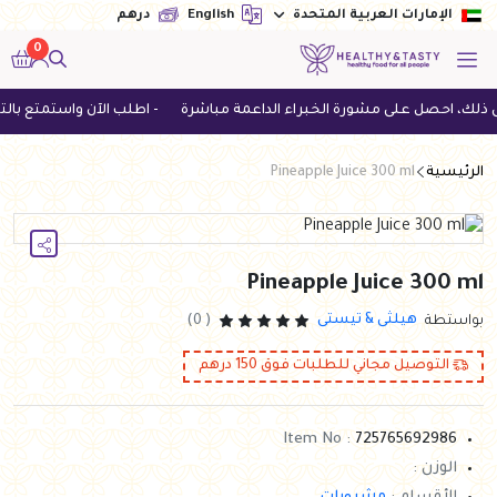
English
درهم
الإمارات العربية المتحدة
0
، احصل على مشورة الخبراء الداعمة مباشرة
- اطلب الآن واستمتع بالتوصيل المجاني ل
الرئيسية
Pineapple Juice 300 ml
Pineapple Juice 300 ml
هيلثى & تيستى
بواستطة
( 0)
التوصيل مجاني للطلبات فوق
150
درهم
Item No :
725765692986
الوزن :