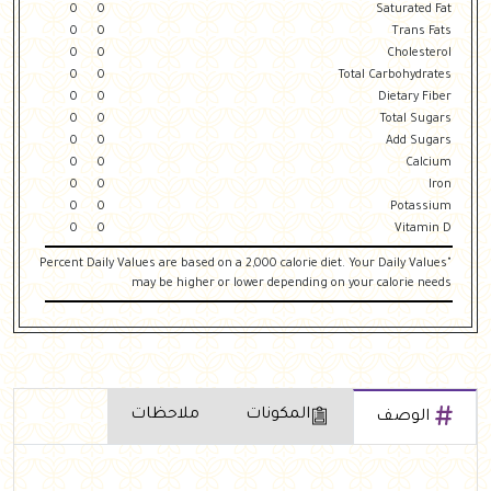
0
0
Saturated Fat
0
0
Trans Fats
0
0
Cholesterol
0
0
Total Carbohydrates
0
0
Dietary Fiber
0
0
Total Sugars
0
0
Add Sugars
0
0
Calcium
0
0
Iron
0
0
Potassium
0
0
Vitamin D
"Percent Daily Values are based on a 2,000 calorie diet. Your Daily Values
may be higher or lower depending on your calorie needs
المكونات
ملاحظات
الوصف